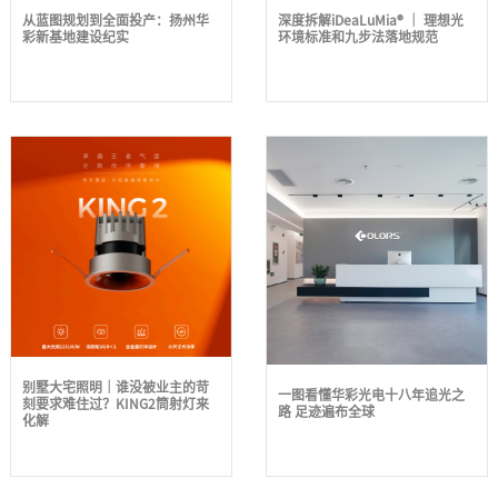
从蓝图规划到全面投产：扬州华
深度拆解iDeaLuMia® │ 理想光
彩新基地建设纪实
环境标准和九步法落地规范
别墅大宅照明｜谁没被业主的苛
一图看懂华彩光电十八年追光之
刻要求难住过？KING2筒射灯来
路 足迹遍布全球
化解