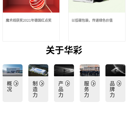
魔术线获奖2021年德国红点奖
以低碳包装，传递绿色价值
关于华彩
概
制
产
服
品
况
造
品
务
牌
力
力
力
力